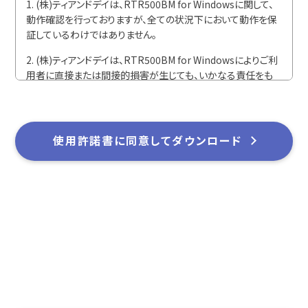
1. (株)ティアンドデイは、RTR500BM for Windowsに関して、
動作確認を行っておりますが、全ての状況下において動作を保
証しているわけではありません。
2. (株)ティアンドデイは、RTR500BM for Windowsによりご利
用者に直接または間接的損害が生じても、いかなる責任をも
負わないものとし、一切の賠償等は行わないものとします。
3. RTR500BM for Windowsはご利用者へ事前の連絡なしに
仕様を変更したり、サービスの提供を中止する場合がありま
使用許諾書に同意してダウンロード
す。その場合、RTR500BM for Windowsをご利用いただけな
かったり、ご利用者の方に直接または間接的損害が生じた場合
でも(株)ティアンドデイは、いかなる責任をも負わないものと
し、一切の賠償等は行わないものとします。
4. (株)ティアンドデイは、RTR500BM for Windowsに不備が
あっても、訂正する義務は負わないものとします。
著作権
1. RTR500BM for Windows(プログラム及び関連ドキュメン
トを含める)の著作権は、(株)ティアンドデイに帰属します。