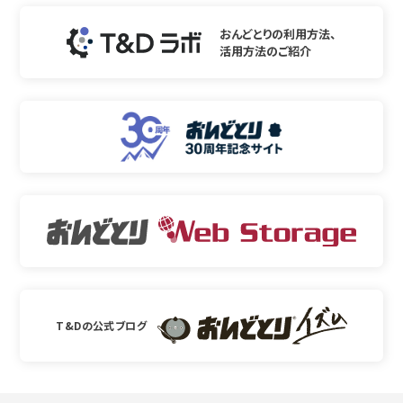
2. RTR500BM for Windowsは無償でご利用いただけます。ま
おんどとりの利用方法、
た、友人 ・お知り合い等、あるいは企業内・企業間であっても営
活用方法のご紹介
利を目的しない間柄での再配布は原則として自由です。ただ
し、その場合であっても免責事項の規定は配布の相手方に対し
て効力を有するものとします。尚、営利目的を伴う再配布につ
いては下記 3項に従ってください。
3. 転載および雑誌・商品などに添付して再配布する場合には、
(株)ティアンドデイの許諾を必要とします。この場合の再配布に
ついては、(株)ティアンドデイまでご連絡ください。
4. RTR500BM for Windowsに改変を加えないでください。
T&Dの公式ブログ