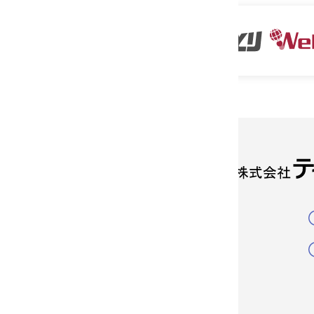
製品について
おんどとり一覧
使用事例
T&D ラボ