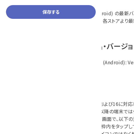
保存する
ThermoREC (Android) 
ご利用のお客様は、各ストアより最
対象の製品・バージョ
ThermoREC (Android): Ve
変更内容
Android 15および16に
Android 12以降の端
[機器の追加]画面で、以下
- 検索バーの枠内をタップ
※虫眼鏡アイコンではなく検