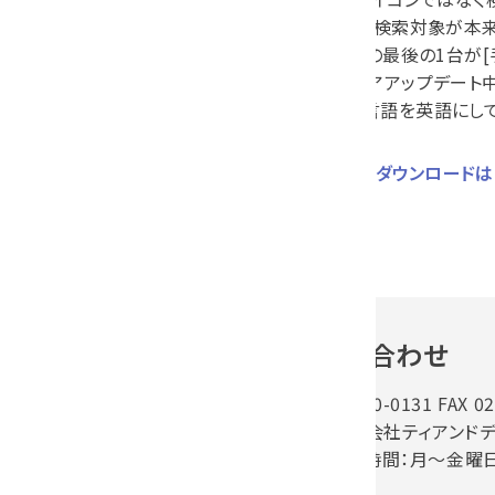
- 検索バーの検索対象が本
- 機器リストの最後の1台
ファームウェアアップデート
端末の表示言語を英語にして
ThermoRECのダウンロード
お問い合わせ
TEL 0263-40-0131 FAX 0
【窓口】株式会社ティアンドデ
お電話受付時間：月～金曜日(祝日除く