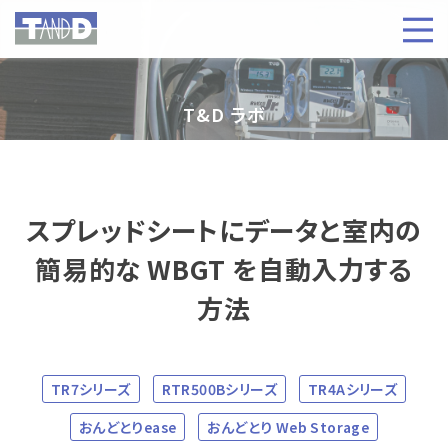
T&D ラボ
スプレッドシートにデータと室内の
簡易的な WBGT を自動入力する
方法
TR7シリーズ
RTR500Bシリーズ
TR4Aシリーズ
おんどとりease
おんどとり Web Storage