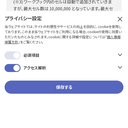
(※3) ワークブック内のセルは自動で追加されていきま
すが、最大セル数は 10,000,000 となっています。最大セ
ル数に達する前に適宜データの保存・削除といった対応
プライバシー設定
を取ってください。
当ウェブサイトでは、サイトの利便性やサービスの向上を目的に、cookieを使用し
ております。このまま当ウェブサイトをご利用になる場合、cookieの使用に同意い
ただいたものとみなされます。cookieに関する詳細や設定については「
個人情報
保護方針
」をご覧ください。
7.カラースケールの設定について
必須項目
サンプルのような色付けを行う場合、以下の手順で設定します。
アクセス解析
1. 色を付ける列を選択
2. 「右クリック」して「条件付き書式」を選択
保存する
3. 画面右側の [条件付き書式設定ルール] から「カラースケー
ル」を選択
4. 「最小値」「最大値」それぞれ任意の色を設定
5. 設定ができたら「完了」を選択
6. [+条件を追加] を選択し、同じ手順で他の値の色を設定