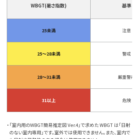
WBGT(暑さ指数)
基準
25未満
注意
25～28未満
警戒
28～31未満
厳重警戒
31以上
危険
・「室内用のWBGT簡易推定図 Ver.4」で求めた WBGT は「日射
のない室内専用」です。室外では使用できません。また、室内で