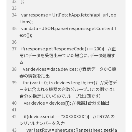
  var response = UrlFetchApp.fetch(api_url, op
  var data = JSON.parse(response.getContentT
  if(response.getResponseCode() == 200){    //正
常にデータを受信出来ていた場合に、データ処理す
    var devices = data.devices; //受信データから機
    for (var i = 0; i < devices.length; i++) {   //受信デ
ータに含まれる機器の台数分ループ。（この例では1
     if(device.serial == "XXXXXXXX"){    //TR72A の
        var lastRow = sheet.getRange(sheet.getMa