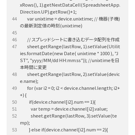
xRows(), 1).getNextDataCell(SpreadsheetApp.
        var unixtime = device.unixtime; // 機器(子機)
        sheet.getRange(lastRow, 1).setValue(Utilit
ies.formatDate(new Date( unixtime * 1000 ), "J
ST", "yyyy/MM/dd HH:mm:ss")); //unixtimeを日
        sheet.getRange(lastRow, 2).setValue(devic
        for (var i2 = 0; i2 < device.channel.length; i2+
            sheet.getRange(lastRow, 3).setValue(te