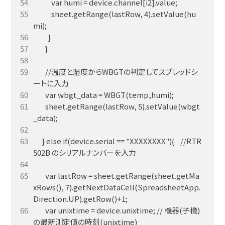
            sheet.getRange(lastRow, 4).setValue(hu
        //温度と湿度からWBGTの判定してスプレッドシ
        sheet.getRange(lastRow, 5).setValue(wbgt
      } else if(device.serial == "XXXXXXXX"){    //RTR
        var lastRow = sheet.getRange(sheet.getMa
xRows(), 7).getNextDataCell(SpreadsheetApp.
        var unixtime = device.unixtime; // 機器(子機)