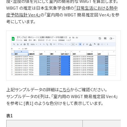
度・湿度の値を元にして室内の簡易的な WBGT を算出します。
WBGT の推定は日本生気象学会様の
「日常生活における熱中
症予防指針 Ver.4」
の「室内用の WBGT 簡易推定図 Ver.4」を参
考にしています。
上記サンプルデータの詳細は
こちら
からご確認ください。
サンプルデータのE列は、「室内用の WBGT 簡易推定図 Ver.4」
を参考に [表1] のような色分けをして表示しています。
表1