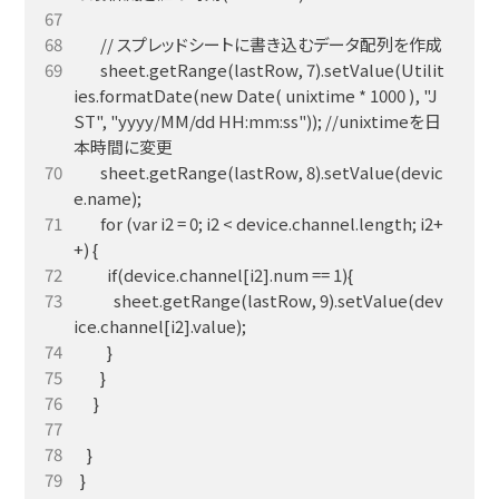
        sheet.getRange(lastRow, 7).setValue(Utilit
ies.formatDate(new Date( unixtime * 1000 ), "J
ST", "yyyy/MM/dd HH:mm:ss")); //unixtimeを日
        sheet.getRange(lastRow, 8).setValue(devic
        for (var i2 = 0; i2 < device.channel.length; i2+
            sheet.getRange(lastRow, 9).setValue(dev