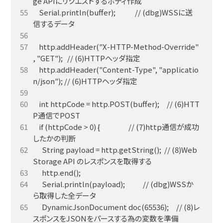
    Serial.println(buffer);             // (dbg)WSSに送
    http.addHeader("X-HTTP-Method-Override" 
    http.addHeader("Content-Type", "applicatio
    int httpCode = http.POST(buffer);     // (6)HTT
    if (httpCode > 0) {                   // (7)http通信が成功
      String payload = http.getString();  // (8)Web
      Serial.println(payload);            // (dbg)WSSか
      DynamicJsonDocument doc(65536);     // (8)レ