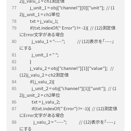
            j_unit_1 = obj["channel"][0]["unit"];  // (1
            if(txt.indexOf(" Error") != -1){  // (12)測定値
              j_valu_1 = "----";              // (12)表示を「----」
            j_valu_2 = obj["channel"][1]["value"];   // 
              j_unit_2 = obj["channel"][1]["unit"];  // (1
              if(txt.indexOf(" Error") != -1){  // (12)測定値
                j_valu_2 = "----";              // (12)表示を「----」