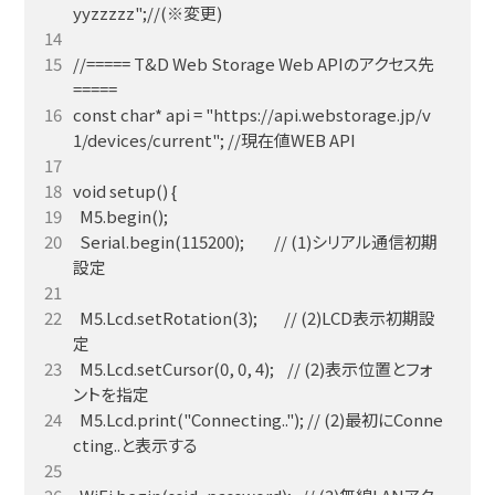
//===== T&D Web Storage Web APIのアクセス先 
const char* api = "https://api.webstorage.jp/v
  Serial.begin(115200);         // (1)シリアル通信初期
  M5.Lcd.setRotation(3);        // (2)LCD表示初期設
  M5.Lcd.setCursor(0, 0, 4);    // (2)表示位置とフォ
  M5.Lcd.print("Connecting.."); // (2)最初にConne