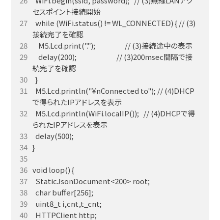
  WiFi.begin(ssid, password);   // (3)無線LANアク
  while (WiFi.status() != WL_CONNECTED) { // (3)
    delay(200);                           // (3)200msec間隔で接
  M5.Lcd.println("¥nConnected to"); // (4)DHCP
  M5.Lcd.println(WiFi.localIP());   // (4)DHCPで得