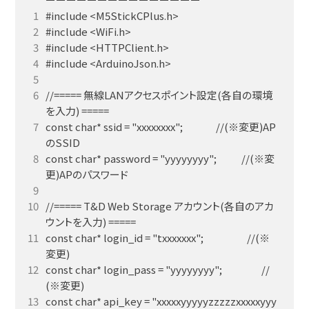
//===== 無線LANアクセスポイント設定(各自の環境
const char* ssid = "xxxxxxxx";                //(※変更)AP
const char* password = "yyyyyyyy";            //(※変
//===== T&D Web Storage アカウント(各自のアカ
const char* login_id = "txxxxxxx";                     //(※
const char* login_pass = "yyyyyyyy";                   //
const char* api_key = "xxxxxyyyyyzzzzzxxxxxyyy