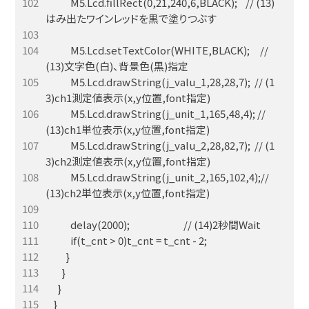
            M5.Lcd.fillRect(0,21,240,6,BLACK);    // (13)
            M5.Lcd.setTextColor(WHITE,BLACK);     // 
            M5.Lcd.drawString(j_valu_1,28,28,7);  // (1
            M5.Lcd.drawString(j_unit_1,165,48,4); // 
            M5.Lcd.drawString(j_valu_2,28,82,7);  // (1
            M5.Lcd.drawString(j_unit_2,165,102,4);// 