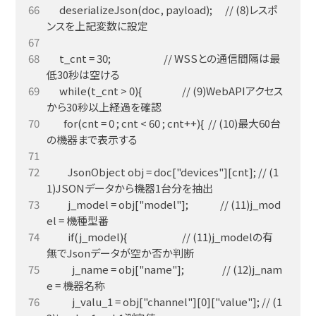
      deserializeJson(doc, payload);      // (8)レスポ
      t_cnt = 30;                         // WSSとの通信間隔は最
      while(t_cnt > 0){                   // (9)WebAPIアクセス
        for(cnt = 0 ; cnt < 60 ; cnt++){  // (10)最大60台
          JsonObject obj = doc["devices"][cnt]; // (1
          j_model = obj["model"];               // (11)j_mod
          if(j_model){                          // (11)j_modelの有
            j_name = obj["name"];                  // (12)j_nam
            j_valu_1 = obj["channel"][0]["value"]; // (1