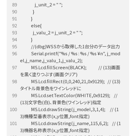
            Serial.printf("%s / %s : %s / %s ¥n", j_mod
            M5.Lcd.fillScreen(BLACK);             // (13)画面
            M5.Lcd.fillRect(0,0,240,21,0x9129);   // (13)
            M5.Lcd.setTextColor(WHITE,0x9129);    // 
            M5.Lcd.drawString(j_model,3,1,4);     // (1
            M5.Lcd.drawString(j_name,115,6,2);    // (1