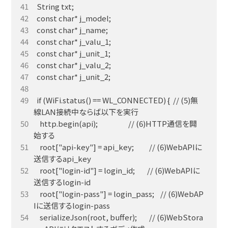
  if (WiFi.status() == WL_CONNECTED) {  // (5)無
    http.begin(api);                    // (6)HTTP通信を開
    root["api-key"] = api_key;          // (6)WebAPIに
    root["login-id"] = login_id;        // (6)WebAPIに
    root["login-pass"] = login_pass;    // (6)WebAP
    serializeJson(root, buffer);        // (6)WebStora