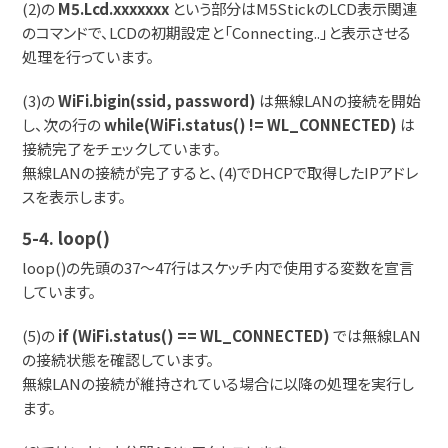
(2)の
M5.Lcd.xxxxxxx
という部分はM5StickのLCD表示関連
のコマンドで、LCDの初期設定と「Connecting..」と表示させる
処理を行っています。
(3)の
WiFi.bigin(ssid, password)
は無線LANの接続を開始
し、次の行の
while(WiFi.status() != WL_CONNECTED)
は
接続完了をチェックしています。
無線LANの接続が完了すると、(4)でDHCPで取得したIPアドレ
スを表示します。
5-4. loop()
loop()の先頭の37～47行はスケッチ内で使用する変数を宣言
しています。
(5)の
if (WiFi.status() == WL_CONNECTED)
では無線LAN
の接続状態を確認しています。
無線LANの接続が維持されている場合に以降の処理を実行し
ます。