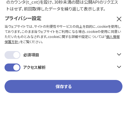
のカウンタ(t_cnt)を設け、30秒未満の間は公開APIのリクエス
トはせず、前回取得したデータを繰り返して表示します。
プライバシー設定
(10)では公開APIで得られた機器の台数を60台に制限していま
当ウェブサイトでは、サイトの利便性やサービスの向上を目的に、cookieを使用し
す。
ております。このまま当ウェブサイトをご利用になる場合、cookieの使用に同意い
JSONデータの処理で必要なM5Stickのメモリは機器台数によ
ただいたものとみなされます。cookieに関する詳細や設定については「
個人情報
り増えるため、実際に動作確認した台数に制限しました。
保護方針
」をご覧ください。
もし、機器の台数を増やしたい場合は70行の[60]を増やすと共
必須項目
に、65行の[65536]も増やしてお試しください。
アクセス解析
(11)では、JSONデータから機器1台分のJSONデータを抜き出
し、項目名”model”の有無を確認しています。”model”が見つ
からない場合は、機器1台分のJSONデータが存在しないことに
保存する
なります。
(12)では、機器1台分のJSONデータから、機器名称、測定値、測
定値の単位を抜き出します。
通常測定値には数値が入りますが、センサエラーなどにより「....
Error」というような文字列が入る場合があり、その場合は「---