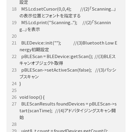
  M5.Lcd.setCursor(0,0,4);          //(2)「Scanning...」
  M5.Lcd.print("Scanning...");      //(2)「Scannin
  BLEDevice::init("");              //(3)Bluetooth Low E
  pBLEScan = BLEDevice::getScan();  //(3)BLEス
  pBLEScan->setActiveScan(false);    //(3)パッシ
  BLEScanResults foundDevices = pBLEScan->s
tart(scanTime);   //(4)アドバタイジングスキャン開
  uint8_t count = foundDevices.getCount();        