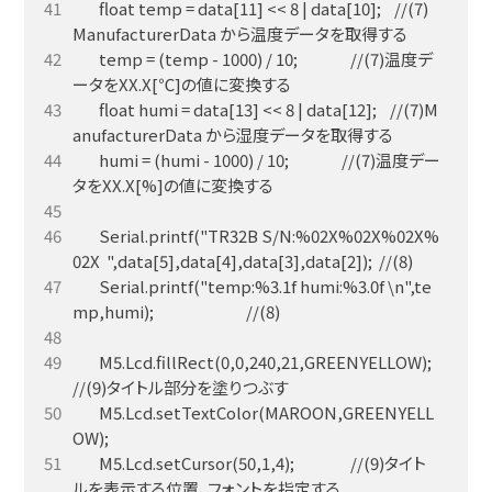
        float temp = data[11] << 8 | data[10];    //(7)
        temp = (temp - 1000) / 10;                //(7)温度デ
        float humi = data[13] << 8 | data[12];    //(7)M
        humi = (humi - 1000) / 10;                //(7)温度デー
        Serial.printf("TR32B S/N:%02X%02X%02X%
        Serial.printf("temp:%3.1f humi:%3.0f \n",te
        M5.Lcd.fillRect(0,0,240,21,GREENYELLOW);  
        M5.Lcd.setTextColor(MAROON,GREENYELL
        M5.Lcd.setCursor(50,1,4);                 //(9)タイト