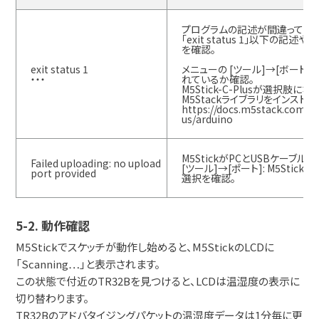
プログラムの記述が間違っている
「exit status 1」以下の
を確認。
exit status 1
メニューの [ツール]→[ボード] でM
・・・
れているか確認。
M5Stick-C-Plusが選択肢
M5Stackライブラリをインストー
https://docs.m5stack.com/en
us/arduino
M5StickがPCとUSBケーブ
Failed uploading: no upload
[ツール]→[ポート]: M5Sti
port provided
選択を確認。
5-2. 動作確認
M5Stickでスケッチが動作し始めると、M5StickのLCDに
「Scanning…」と表示されます。
この状態で付近のTR32Bを見つけると、LCDは温湿度の表示に
切り替わります。
TR32Bのアドバタイジングパケットの温湿度データは1分毎に更