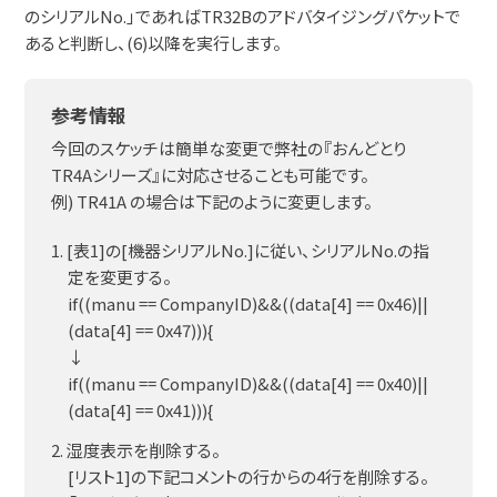
のシリアルNo.」であればTR32Bのアドバタイジングパケットで
あると判断し、(6)以降を実行します。
参考情報
今回のスケッチは簡単な変更で弊社の『おんどとり
TR4Aシリーズ』に対応させることも可能です。
例) TR41A の場合は下記のように変更します。
1. [表1]の[機器シリアルNo.]に従い、シリアルNo.の指
定を変更する。
if((manu == CompanyID)&&((data[4] ==
0x46
)||
(data[4] ==
0x47
))){
↓
if((manu == CompanyID)&&((data[4] ==
0x40
)||
(data[4] ==
0x41
))){
2. 湿度表示を削除する。
[リスト1]の下記コメントの行からの4行を削除する。