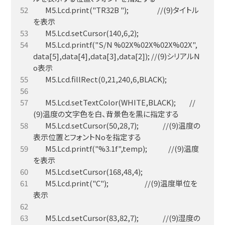
        M5.Lcd.print("TR32B ");                   //(9)タイトル
        M5.Lcd.printf("S/N %02X%02X%02X%02X",
data[5],data[4],data[3],data[2]); //(9)シリアルN
        M5.Lcd.setTextColor(WHITE,BLACK);         //
        M5.Lcd.setCursor(50,28,7);                //(9)温度の
        M5.Lcd.printf("%3.1f",temp);              //(9)温度
        M5.Lcd.print("C");                        //(9)温度単位を
        M5.Lcd.setCursor(83,82,7);                //(9)湿度の