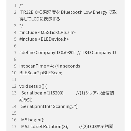
 TR32B から温湿度を Bluetooth Low Energy で取
  Serial.begin(115200);             //(1)シリアル通信初
  M5.Lcd.setRotation(3);            //(2)LCD表示初期