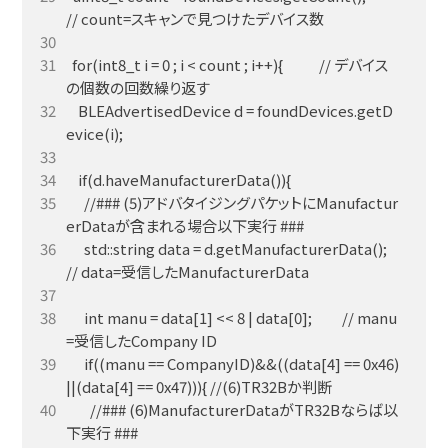
  for(int8_t i = 0 ; i < count ; i++){            // デバイス
    BLEAdvertisedDevice d = foundDevices.getD
      //### (5)アドバタイジングパケットにManufactur
      std::string data = d.getManufacturerData(); 
      int manu = data[1] << 8 | data[0];          // manu
      if((manu == CompanyID)&&((data[4] == 0x46)
        //### (6)ManufacturerDataがTR32Bならば以